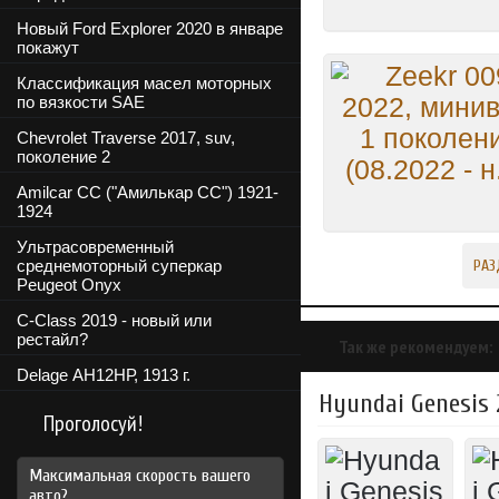
Новый Ford Explorer 2020 в январе
покажут
Классификация масел моторных
по вязкости SAE
Chevrolet Traverse 2017, suv,
поколение 2
Amilcar CC ("Амилькар СС") 1921-
1924
Ультрасовременный
среднемоторный суперкар
РАЗ
Peugeot Onyx
C-Class 2019 - новый или
рестайл?
Так же рекомендуем:
Delage АН12НР, 1913 г.
Hyundai Genesis 2
Проголосуй!
Максимальная скорость вашего
авто?