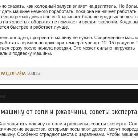
чно сказать, как холодный запуск влияет на двигатель. Но бол
 дать машине немного поработать, пока она не начнет работать 
о непрогретый двигатель выбрасывает больше вредных веществ
 на холостых оборотах не помогает и вредит экологии. Когда вы
ется быстрее и работает лучше.
чень холодно, прогревать машину не нужно. Современные масл
аботать нормально даже при температуре до -12–15 градусов.Т
яться сразу после начала поездки. Это может сильно нагружать
тель и подвеску машины.
РАЗДЕЛ САЙТА:
СОВЕТЫ
ем:
 машину от соли и ржавчины, советы эксперта
Как защитить машину от соли и ржавчины, советы эксперта. Сол
химические вещества, которыми посыпают дороги, могут повред
машину. Особенно страдают места с царапинами. Чтобы машин