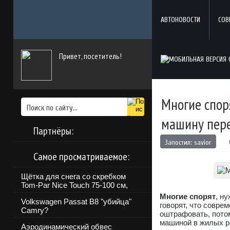
АВТОНОВОСТИ
СОВ
Привет, посетитель!
Многие спор
машину пер
Партнёры:
Запостил:
savior
Самое просматриваемое:
Щётка для снега со скребком
Tom-Par Nice Touch 75-100 см,
Многие спорят
, н
Volkswagen Passat B8 "убийца"
говорят, что совре
Camry?
оштрафовать, потом
машиной в жилых р
Аэродинамический обвес