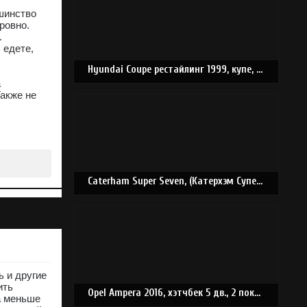
ьшинство
ровно.
.
 едете,
Hyundai Coupe рестайлинг 1999, купе, 1 поколение, RD (09.1999 - 09.2001).
а
акже не
Caterham Super Seven, (Катерхэм Супер Севн) с 1974 г
ь и другие
ить
Opel Ampera 2016, хэтчбек 5 дв., 2 поколение (01.2016 - 12.2020)
а меньше