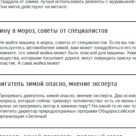
страдала от химии, лучше использовать реагенты с муравьиной 
Они мягче действуют на металл.
ну в мороз, советы от специалистов
Не мойте машину в мороз, советы от специалистов. Если вы час
пользуетесь автомобилем зимой, вам может понадобиться его п
помните, что зимой мойка может быть опасной для машины. Хим
вещества, которыми посыпают дороги, могут повредить краску на
пластик. А сама мойка может
игатель зимой опасно, мнение эксперта
Прогревать двигатель зимой опасно, мнение эксперта. Два осно
вопроса, которые сейчас тревожут человечество: есть ли жизнь 
нужно ли прогревать мотор в зимнюю пору? На какой-то из них 
ответить директор природоохранных программ Общероссийской
организации «Зеленый