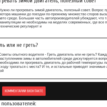
гревать зимой двигатель, полезный совет
Нужно ли прогревать зимой двигатель, полезный совет. Вопрос 
мотора машинки до поездки по-прежнему множество споров выз
авто среде. Большая часть автопроизводителей убеждают, что т
манипуляции не необходимы на моделях современных, где все 
технические регулирует и
ль или не греть?
Советы опытного водителя - Греть двигатель или не греть? Кажд
наступлением зимы в автолюбителей среде дискутируется вопр
необходимо ли прогревать двигатель до рабочей температуры 
сходу трогаться с места? И те, и остальные приводят значимые
ой
КОММЕНТАРИИ ВКОНТАКТЕ
пользователей: