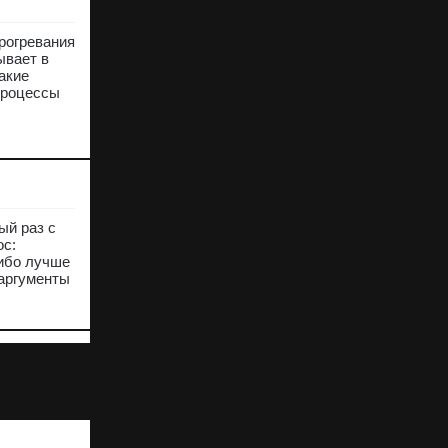
прогревания
ывает в
акие
процессы
ый раз с
ос:
либо лучше
 аргументы