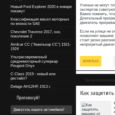
Ученые не могут то
Новый Ford Explorer 2020 в январе
экспертов советуют
покажут
Важно помнить, чт
Длительный прогрев
Классификация масел моторных
двигатель прогрева
по вязкости SAE
Если на улице не о
Chevrolet Traverse 2017, suv,
позволяют машине р
поколение 2
стоит резко разгон
Amilcar CC ("Амилькар СС") 1921-
непрогретый двига
1924
Ультрасовременный
среднемоторный суперкар
ВЕРНУТЬСЯ
Peugeot Onyx
C-Class 2019 - новый или
рестайл?
Так же рекоменду
Delage АН12НР, 1913 г.
Как защитить
Проголосуй!
Двигатель вашего автомобиля?