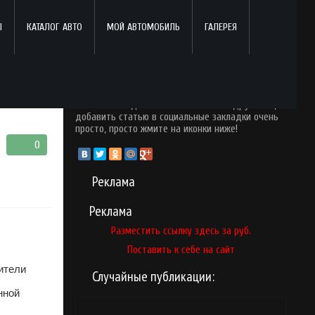
Ы
КАТАЛОГ АВТО
МОЙ АВТОМОБИЛЬ
ГАЛЕРЕЯ
Поделись с друзьями!
Понравился опубликованный материал? Почему
бы вам не поделится ним со своими друзьями,
добавить статью в социальные закладки очень
просто, просто жмите на иконки ниже!
0
Реклама
Реклама
Разместить ссылку здесь за
руб.
Поставить к себе на сайт
ители
Случайные публикации:
нной