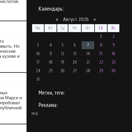
кислотой.
Календарь:
«
Август 2026 »
Пн
Вт
Ср
Чт
Пт
Сб
Вс
1
2
то
3
4
5
6
7
8
9
омыть. Но
ические
10
11
12
13
14
15
16
 кузове и
17
18
19
20
21
22
23
24
25
26
27
28
29
30
31
Метки, теги:
вных
на Марсе и
попробовал
Реклама:
 публичной
код