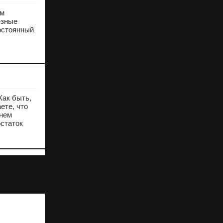
ям
езные
остоянный
Как быть,
ете, что
 нем
остаток