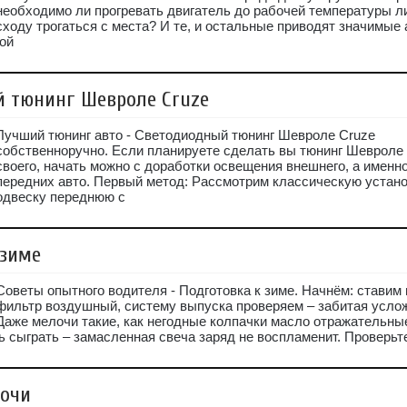
необходимо ли прогревать двигатель до рабочей температуры 
сходу трогаться с места? И те, и остальные приводят значимые
ой
 тюнинг Шевроле Cruze
Лучший тюнинг авто - Светодиодный тюнинг Шевроле Cruze
собственноручно. Если планируете сделать вы тюнинг Шевроле
своего, начать можно с доработки освещения внешнего, а именно
передних авто. Первый метод: Рассмотрим классическую устан
одвеску переднюю с
 зиме
Советы опытного водителя - Подготовка к зиме. Начнём: ставим
фильтр воздушный, систему выпуска проверяем – забитая услож
Даже мелочи такие, как негодные колпачки масло отражательные
 сыграть – замасленная свеча заряд не воспламенит. Проверьт
очи