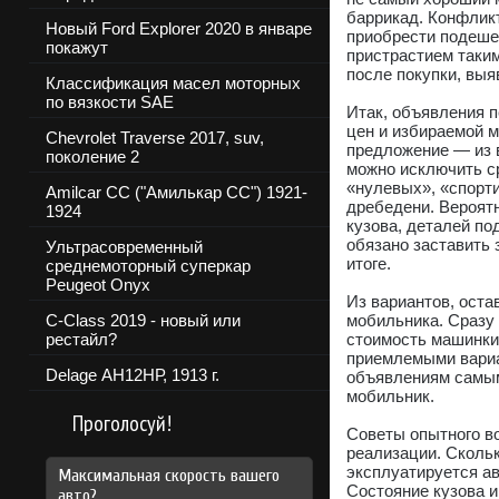
баррикад. Конфликт
Новый Ford Explorer 2020 в январе
приобрести подешев
покажут
пристрастием таким
после покупки, выя
Классификация масел моторных
по вязкости SAE
Итак, объявления п
цен и избираемой м
Chevrolet Traverse 2017, suv,
предложение — из 
поколение 2
можно исключить с
«нулевых», «спорти
Amilcar CC ("Амилькар СС") 1921-
дребедени. Вероят
1924
кузова, деталей по
обязано заставить
Ультрасовременный
итоге.
среднемоторный суперкар
Peugeot Onyx
Из вариантов, оста
C-Class 2019 - новый или
мобильника. Сразу 
рестайл?
стоимость машинки 
приемлемыми вариа
Delage АН12НР, 1913 г.
объявлениям самым 
мобильник.
Проголосуй!
Советы опытного во
реализации. Скольк
эксплуатируется авт
Максимальная скорость вашего
Состояние кузова и
авто?