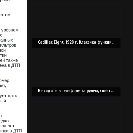
потом,
с уровнем
ое
ранных
Cadillac Eight, 1928 г. Классика функционализма
фильтров
ной
тки
ей также
ена в ДТП
номер
ет,
с
Не сидите в телефоне за рулём, советы от специалистов
ует дать
ный
а
едко
ару лет.
инка в ДТП