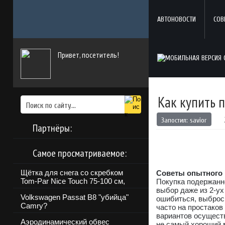
АВТОНОВОСТИ
СОВ
Привет, посетитель!
Как купить 
Запостил:
savior
Партнёры:
Самое просматриваемое:
Щётка для снега со скребком
Советы опытного
Tom-Par Nice Touch 75-100 см,
Покупка подержанн
выбор даже из 2-ух
Volkswagen Passat B8 "убийца"
ошибиться, выброси
Camry?
часто на простаков
вариантов осуществ
Аэродинамический обвес
не самый хороший 