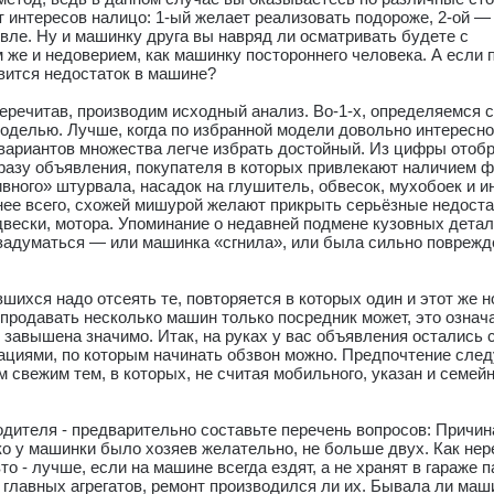
 интересов налицо: 1-ый желает реализовать подороже, 2-ой —
ле. Ну и машинку друга вы навряд ли осматривать будете с
 же и недоверием, как машинку постороннего человека. А если 
вится недостаток в машине?
еречитав, производим исходный анализ. Во-1-х, определяемся 
оделью. Лучше, когда по избранной модели довольно интересн
вариантов множества легче избрать достойный. Из цифры отоб
разу объявления, покупателя в которых привлекают наличием 
вного» штурвала, насадок на глушитель, обвесок, мухобоек и и
нее всего, схожей мишурой желают прикрыть серьёзные недоста
двески, мотора. Упоминание о недавней подмене кузовных детал
 задуматься — или машинка «сгнила», или была сильно поврежд
вшихся надо отсеять те, повторяется в которых один и этот же 
продавать несколько машин только посредник может, это означа
завышена значимо. Итак, на руках у вас объявления остались 
циями, по которым начинать обзвон можно. Предпочтение след
свежим тем, в которых, не считая мобильного, указан и семей
дителя - предварительно составьте перечень вопросов: Причин
о у машинки было хозяев желательно, не больше двух. Как нер
о - лучше, если на машине всегда ездят, а не хранят в гараже п
 главных агрегатов, ремонт производился ли их. Бывала ли маш