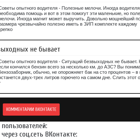
Советы опытного водителя - Полезные мелочи. Иногда водител
необходима помощь и вот в этом помогут эти маленькие, но пол
мелочи. Иногда магнит может выручить. Довольно мощнейший п
 размера чрезвычайно полезно иметь в ЗИП комплекте каждому
крепко
выходных не бывает
Советы опытного водителя - Ситуаций безвыходных не бывает. 
если кончился бензин всего за несколько км. до АЗС? Вы понима
бензозаборник, обычно, не опорожняет бак на сто процентов – в
останется двух-трех литров горючего на самом дне. Слить этот 
у
КОММЕНТАРИИ ВКОНТАКТЕ
пользователей:
через соц.сеть ВКонтакте: