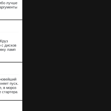
либо лучше
 аргументы
 Круз
 с дисков
овку ламп
 новейший
няет пуск.
, в мороз
е стартера