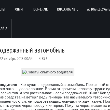
ЕТЫ
ТЮНИНГ
ТЕСТ-ДРАЙВ
КЛАССИКА АВТО
АВТОАКСЕССУАР
подержанный автомобиль
22 октябрь 2018 00:54
4 877
 водителя
- Как купить подержанный автомобиль. Первичный от
ого авто — дело сложное. Время от времени человеку трудно с
 вариантов. А что рассказывать, если предложений 10-ки? Как з
в средства на ветер? Ведь геймеры так называемого «вторично
 ориентируются, не подозревающих, ловушки их ждут какие. Пои
лять лучше через прессу и интернет. Покупка через знакомых 
метод, ведь в данном случае вы оказываетесь по различные ст