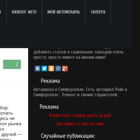
Ы
КАТАЛОГ АВТО
МОЙ АВТОМОБИЛЬ
ГАЛЕРЕЯ
Поделись с друзьями!
Понравился опубликованный материал? Почему
бы вам не поделится ним со своими друзьями,
добавить статью в социальные закладки очень
просто, просто жмите на иконки ниже!
2
Реклама
Автошкола в Симферополе.
Сеть автошкол Рейн в
Симферополе .
Ремонт и тюнинг глушителей
.
Реклама
бор.
делать
Разместить ссылку здесь за
руб.
десь не
го» рынка
Поставить к себе на сайт
ск
и друзей —
Случайные публикации:
ороны