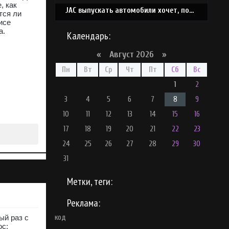
, как
JAC выпускать автомобили хочет, под своей маркой
тся ли
исе
а.
Календарь:
«
Август 2026 »
Пн
Вт
Ср
Чт
Пт
Сб
Вс
1
2
3
4
5
6
7
8
9
10
11
12
13
14
15
16
17
18
19
20
21
22
23
24
25
26
27
28
29
30
31
Метки, теги:
Реклама:
ый раз с
код
ос: