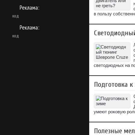
Реклама:
в пользу собственн
код
Реклама:
Светодиодный
код
светодиодных на п
Подготовка к
умеют роковую роль
Полезные мел