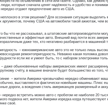
иобрести по объявлению в сети или газете. Однако, как демонст
е люди, которые сначала ценят надёжность и удобство и понима
 нередко отдают предпочтение авто из США.
о неплохого в этом решении? Для осознания ситуации выделить
 аргументов, почему США на автомобили такой ажиотаж, чем вс
о бы что не рассказывал, а штатовские автопроизводители мог
ачественные и эффектные авто. Внешний вид почти всех амери
езразличным даже тех, кто негативно разбирается в машинной т
игодность – южноамериканские авто это не только лишь высок
превосходная ремонтопригодность. Неважно какая поломка дово
рудности если же и умеют быть, то с набором электроники толь
 – даже обыкновенные наборы американских имеют расширенн
рупному счёту, в машине вначале будет большинство из того, ч
ояние – жители Америки чрезвычайно нередко обменивают маш
, обычно, выставляются фактически новейшие машины. Плюс ещё
чные дороги, а вождения стиль американцев размеренный и акк
 нередко встретить можно авто с пробегом не наиболее 20 тыся
какого подвоха нет, жители Америки изредка когда путешествуют 
нке своё.