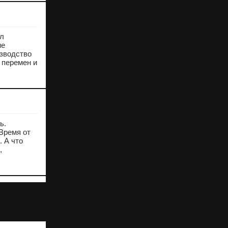
ал
не
изводство
 перемен и
ь.
Время от
. А что
,