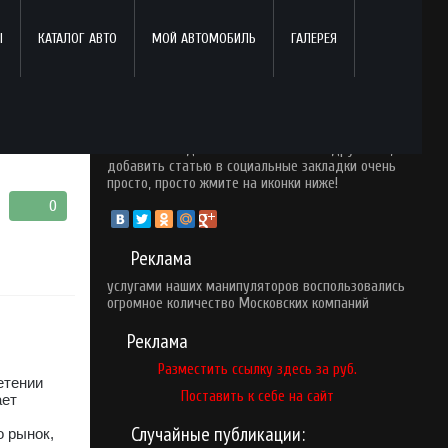
Ы
КАТАЛОГ АВТО
МОЙ АВТОМОБИЛЬ
ГАЛЕРЕЯ
Поделись с друзьями!
Понравился опубликованный материал? Почему
бы вам не поделится ним со своими друзьями,
добавить статью в социальные закладки очень
просто, просто жмите на иконки ниже!
0
Реклама
услугами наших манипуляторов
воспользовались
огромное количество Московских компаний
Реклама
Разместить ссылку здесь за
руб.
етении
Поставить к себе на сайт
ает
Случайные публикации:
о рынок,