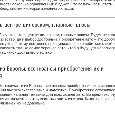
имеет несколько ограниченный бюджет. Это возможность стать
обладателем иномарки желанного класса,
 в центре дилерском, главные плюсы
Покупка авто в центре дилерском, главные плюсы. Будет не тол
качество, да и выбор достойный. Приобретение авто – это доро
покупка. Потому постоянно принципиально не ошибиться с выбо
получить только самое хорошее авто, чтоб в будущем использо
машинкой доставляло только
из Европы, все нюансы приобретения их и
я
Автозапчасти из Европы, все нюансы приобретения их и использ
Они высококачественные и надёжные. Приобретение автозапчас
принципиальная тематика для всех хозяев авто. Во время экспл
некие элементы авто умеют выходить из строя. Какие причины 
влияние? Их не довольно