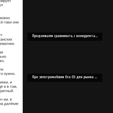
рирует
ют
 можно
ё-таки они
ут
Продолжаем сравнивать с конкурентами, Лада Ларгус
канских
ематике.
ая
льно
ко.
ую
то нужно.
Про электромобили Ora 03 для рынка российского, рассказал дилер
инки, и
 и в том,
уратный.
ч км. в
на далёкие