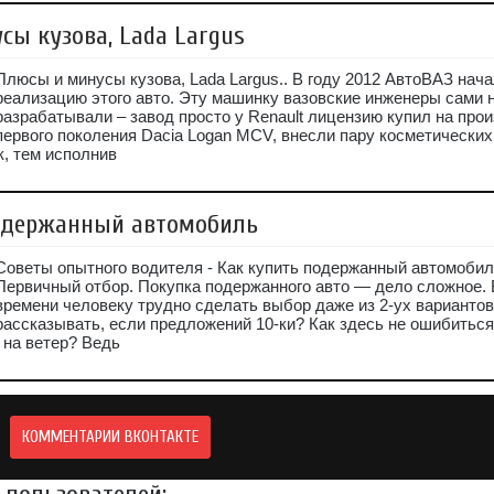
сы кузова, Lada Largus
Плюсы и минусы кузова, Lada Largus.. В году 2012 АвтоВАЗ нач
реализацию этого авто. Эту машинку вазовские инженеры сами 
разрабатывали – завод просто у Renault лицензию купил на про
первого поколения Dacia Logan MCV, внесли пару косметических
, тем исполнив
одержанный автомобиль
Советы опытного водителя - Как купить подержанный автомобил
Первичный отбор. Покупка подержанного авто — дело сложное. 
времени человеку трудно сделать выбор даже из 2-ух вариантов
рассказывать, если предложений 10-ки? Как здесь не ошибиться
 на ветер? Ведь
КОММЕНТАРИИ ВКОНТАКТЕ