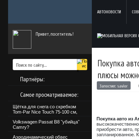
АВТОНОВОСТИ
СОВ
Привет, посетитель!
Покупка авто
плюсы можн
Партнёры:
Запостил:
savior
Самое просматриваемое:
Щётка для снега со скребком
Tom-Par Nice Touch 75-100 см,
Покупка авто из 
Volkswagen Passat B8 "убийца"
высококачественно
Camry?
приобрести авто, п
запланированное. К
Аэродинамический обвес