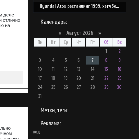
Hyundai Atos рестайлинг 1999, хэтчбек 5 дв., 1 поколение, AH1 (05.1999 - 09.2003)
м деле
и отлично
Календарь:
ию на
«
Август 2026 »
Пн
Вт
Ср
Чт
Пт
Сб
Вс
1
2
3
4
5
6
7
8
9
10
11
12
13
14
15
16
17
18
19
20
21
22
23
24
25
26
27
28
29
30
31
Метки, теги:
Реклама:
ально
код
ичном
о, однако