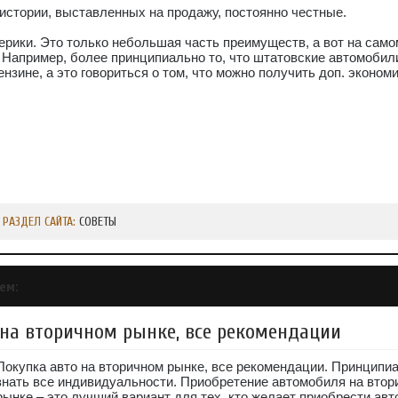
истории, выставленных на продажу, постоянно честные.
ерики. Это только небольшая часть преимуществ, а вот на само
 Например, более принципиально то, что штатовские автомобил
ензине, а это говориться о том, что можно получить доп. эконом
РАЗДЕЛ САЙТА:
СОВЕТЫ
ем:
 на вторичном рынке, все рекомендации
Покупка авто на вторичном рынке, все рекомендации. Принципи
знать все индивидуальности. Приобретение автомобиля на втор
рынке – это лучший вариант для тех, кто желает приобрести авт