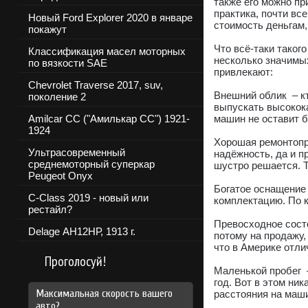
также его можно пр
практика, почти вс
Новый Ford Explorer 2020 в январе
стоимость деньгам,
покажут
Что всё-таки таког
Классификация масел моторных
несколько значимых
по вязкости SAE
привлекают:
Chevrolet Traverse 2017, suv,
Внешний облик – кт
поколение 2
выпускать высокок
Amilcar CC ("Амилькар СС") 1921-
машин не оставит б
1924
Хорошая ремонтопр
Ультрасовременный
надёжность, да и 
среднемоторный суперкар
шустро решается. Т
Peugeot Onyx
Богатое оснащение
C-Class 2019 - новый или
комплектацию. По к
рестайл?
Превосходное сост
Delage АН12НР, 1913 г.
потому на продажу
что в Америке отли
Проголосуй!
Маленькой пробег –
год. Вот в этом ни
Максимальная скорость вашего
расстояния на маши
авто?