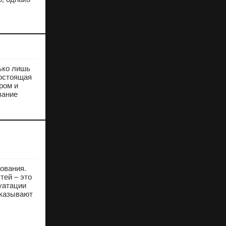
ько лишь
гостоящая
ром и
вание
ования.
тей – это
уатации
оказывают