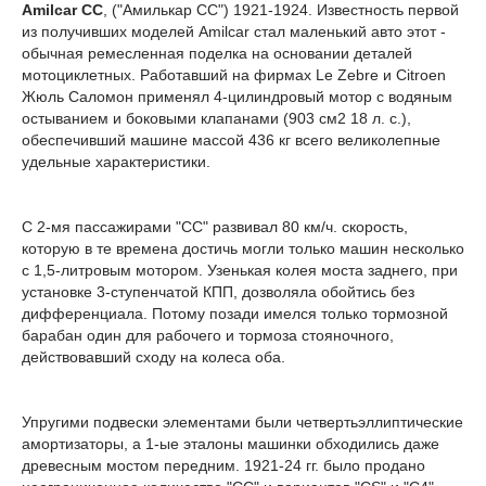
Amilcar CC
, ("Амилькар СС") 1921-1924. Известность первой
из получивших моделей Amilcar стал маленький авто этот -
обычная ремесленная поделка на основании деталей
мотоциклетных. Работавший на фирмах Le Zebre и Citroen
Жюль Саломон применял 4-цилиндровый мотор с водяным
остыванием и боковыми клапанами (903 см2 18 л. с.),
обеспечивший машине массой 436 кг всего великолепные
удельные характеристики.
С 2-мя пассажирами "СС" развивал 80 км/ч. скорость,
которую в те времена достичь могли только машин несколько
с 1,5-литровым мотором. Узенькая колея моста заднего, при
установке 3-ступенчатой КПП, дозволяла обойтись без
дифференциала. Потому позади имелся только тормозной
барабан один для рабочего и тормоза стояночного,
действовавший сходу на колеса оба.
Упругими подвески элементами были четвертьэллиптические
амортизаторы, а 1-ые эталоны машинки обходились даже
древесным мостом передним. 1921-24 гг. было продано