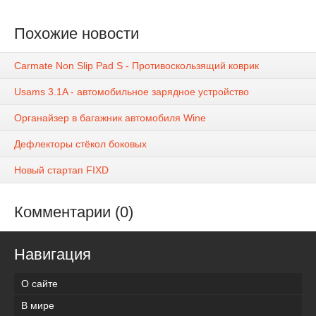
Похожие новости
Carmate Non Slip Pad S - Противоскользящий коврик
Usams 3.1A - автомобильное зарядное устройство
Органайзер в багажник автомобиля Wine
Дефлекторы стёкол боковых
Новый стартап FIXD
Комментарии (0)
Навигация
О сайте
В мире