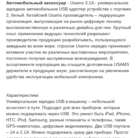
Автомобильный аксессуар
- Usams 3.1A - универсальное
зарядное автомобильное USB адаптер устройство с портами
2, белый. Китайский Usams производитель – лидирующее
организация, выпускающее на рынок цифровую технику
высококачественную и различные девайсы для нее. Крупный
опыт, применение ведущих технологий разрешают
производителю продукцию разрабатывать, пользующуюся
завидным во всем мире. спросом Usams нередко принимает
активное участие во различных выставочных мероприятиях,
постоянно получая заслуженные вознаграждения. В
ассортименте корпорации вы отыщите долговечные USAMS
держатели и продукцию иную, рассчитанную на увеличение
удобства эксплуатации мобильной электроники.
Характеристики:
Универсальная зарядка USB в машинку – небольшой
ассистент в пути. Подходит для всех приборов, которые
можно подзаряжать через USB. Это умеют быть iPad, iPhone,
HTC, iPod, Samsung, разные планшеты и телефоны, также
GPS-навигаторы, цифровые видеокамеры. Два USB портала
– 1А и 2.1А. Можно подзаряжать сразу два прибора. Просто