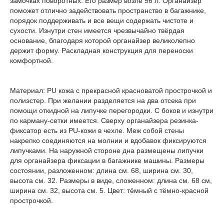
замочках поворотных. Его размер возле 56 л. Органайзер
поможет отлично задействовать пространство в багажнике,
порядок поддерживать и все вещи содержать чистоте и
сухости. Изнутри стен имеется чрезвычайно твёрдая
основание, благодаря которой органайзер великолепно
держит форму. Раскладная конструкция для переноски
комфортной.
Материал: PU кожа с прекрасной красноватой прострочкой и
полиэстер. При желании разделяется на два отсека при
помощи откидной на липучке перегородки. С боков и изнутри
по карману-сетки имеется. Сверху органайзера резинка-
фиксатор есть из PU-кожи в чехле. Меж собой стены
накрепко соединяются на молнии и вдобавок фиксируются
липучками. На наружной стороне дна размещены липучки
для органайзера фиксации в багажнике машины. Размеры
состоянии, разложенном: длина см. 68, ширина см. 30,
высота см. 32. Размеры в виде, сложенном: длина см. 68 см,
ширина см. 32, высота см. 5. Цвет: тёмный с тёмно-красной
прострочкой.