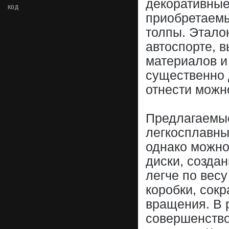
декоративные
код
приобретаемы
толпы. Этало
автоспорте, 
материалов и
существенно
отнести можн
Предлагаемые
легкосплавны
однако можно
диски, созда
легче по весу
коробки, сок
вращения. В 
совершенство