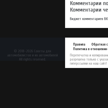
Комментарии по
Комментарии чер
Виджет комментариев ВК
Правила
Обратная с
Политика в отношении 
АвтоЖурнал
© 2018-2026 Советы для
автомобилистов и их автомобилей
Перепечатка и копирован
All rights reserved.
разрешена только с указ
гиперссылки на наш сайт!