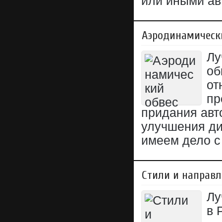
или иными ав
Аэродинамическ
Лу
об
от
пр
придания авт
улучшения ди
имеем дело с
Стили и направл
Лу
в 