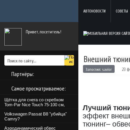
АВТОНОВОСТИ
СОВЕТЫ
Привет, посетитель!
Внешний тюни
Запостил:
savior
23 ф
Партнёры:
Самое просматриваемое:
Щётка для снега со скребком
Tom-Par Nice Touch 75-100 см,
Лучший тюни
Volkswagen Passat B8 "убийца"
эффект внешн
Camry?
тюнинг– обве
Аэродинамический обвес