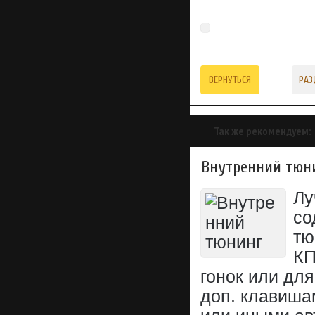
ВЕРНУТЬСЯ
РАЗ
Так же рекомендуем:
Внутренний тюн
Лу
со
тю
КП
гонок или дл
доп. клавиша