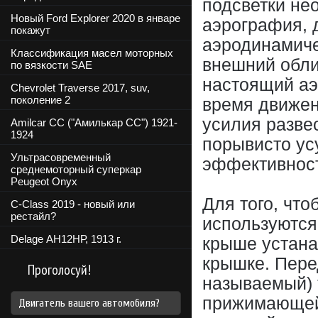
подсветки не
Новый Ford Explorer 2020 в январе
аэрография, д
покажут
аэродинамиче
Классификация масел моторных
внешний обли
по вязкости SAE
настоящий аэ
Chevrolet Traverse 2017, suv,
поколение 2
время движен
усилия разве
Amilcar CC ("Амилькар СС") 1921-
1924
порывисто ус
Ультрасовременный
эффективнос
среднемоторный суперкар
Peugeot Onyx
Для того, что
C-Class 2019 - новый или
рестайл?
используются
Delage АН12НР, 1913 г.
крыше устана
крышке. Пере
Проголосуй!
называемый) 
прижимающей 
Двигатель вашего автомобиля?