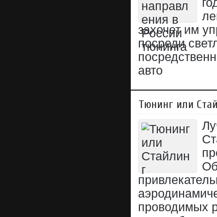
го
ле
захочет им у
посреди свет
посредственн
авто
Тюнинг или Ста
Лу
Ст
пр
Об
привлекательн
аэродинамиче
проводимых р