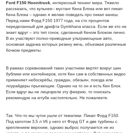
Ford F150 Hoonitruck
, интересный тюнинг мира. Тяжело
рассказать, что кульнее– мустанг Кена Блока или вот пикап
Кена Блока – однако я желаю поведать про пикап канеш.
Перед нами Форд F150 1977 года, на сто процентов
переделанный для дрифта Gymkhana класса. Если же кто не
знает вдруг – это тип гонок, сделанный Кеном Блоком лично.
В их участвуют полно-приводные ультрамощные авто,
основная задачка которых резину жечь, объезжая различные
бочком предметы.
В рамках соревнований таких участники вертят вокруг шин
бублики или контейнеров, хотя Кен сам в собственных видео
применяет небоскрёбы, граждан, обезьян, поезда или
лоурайдеры прыгающие. Однако на то он и есть Кен Блок.
Если вдруг вы не лицезрели эту феерию, то поискать
рекомендую на ютубе настоятельно. Не пожалеете.
Так. Что-то мы чуток ушли от тематики. Пикап Форд F150.
Под капотом 3,5 л V6 у него от Форд GT и две турбины с
креплением верхним, однако выброс получается не из