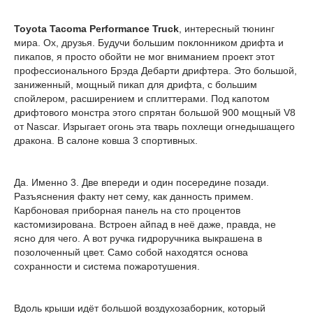
Toyota Tacoma Performance Truck
, интересный тюнинг
мира. Ох, друзья. Будучи большим поклонником дрифта и
пикапов, я просто обойти не мог вниманием проект этот
профессионального Брэда Дебарти дрифтера. Это большой,
заниженный, мощный пикап для дрифта, с большим
спойлером, расширением и сплиттерами. Под капотом
дрифтового монстра этого спрятан большой 900 мощный V8
от Nascar. Изрыгает огонь эта тварь похлещи огнедышащего
дракона. В салоне ковша 3 спортивных.
Да. Именно 3. Две впереди и один посередине позади.
Разъяснения факту нет сему, как данность примем.
Карбоновая приборная панель на сто процентов
кастомизирована. Встроен айпад в неё даже, правда, не
ясно для чего. А вот ручка гидроручника выкрашена в
позолоченный цвет. Само собой находятся основа
сохранности и система пожаротушения.
Вдоль крыши идёт большой воздухозаборник, который