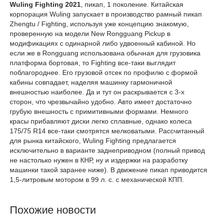
Wuling Fighting 2021
, пикап, 1 поколение. Китайская
корпорация Wuling запускает в производство рамный пикап
Zhengtu / Fighting, используя уже концепцию знакомую,
проверенную на модели New Rongguang Pickup в
модификациях с одинарной либо удвоенный кабиной. Но
если же в Rongguang использована обычная для грузовика
платформа бортовая, то Fighting все-таки выглядит
поблагороднее. Его грузовой отсек по профилю с формой
кабины совпадает, наделяя машинку гармоничной
внешностью наиболее. Да и тут он раскрывается с 3-х
сторон, что чрезвычайно удобно. Авто имеет достаточно
грубую внешность с примитивными формами. Немного
красы прибавляют диски легко сплавные, однако колеса
175/75 R14 все-таки смотрятся мелковатыми. Рассчитанный
для рынка китайского, Wuling Fighting предлагается
исключительно в варианте заднеприводном (полный привод
не настолько нужен в КНР, ну и издержки на разработку
машинки такой заранее ниже). В движение пикап приводится
1,5-литровым мотором в 99 л. с. с механической КПП.
Похожие новости