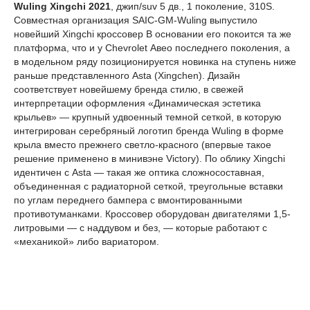
Wuling Xingchi 2021
, джип/suv 5 дв., 1 поколение, 310S.
Совместная организация SAIC-GM-Wuling выпустило
новейший Xingchi кроссовер В основании его покоится та же
платформа, что и у Chevrolet Авео последнего поколения, а
в модельном ряду позиционируется новинка на ступень ниже
раньше представленного Asta (Xingchen). Дизайн
соответствует новейшему бренда стилю, в свежей
интерпретации оформления «Динамическая эстетика
крыльев» — крупный удвоенный темной сеткой, в которую
интегрирован серебряный логотип бренда Wuling в форме
крыла вместо прежнего светло-красного (впервые такое
решение применено в минивэне Victory). По облику Xingchi
идентичен с Asta — такая же оптика сложносоставная,
объединенная с радиаторной сеткой, треугольные вставки
по углам переднего бампера с вмонтированными
противотуманками. Кроссовер оборудован двигателями 1,5-
литровыми — с наддувом и без, — которые работают с
«механикой» либо вариатором.