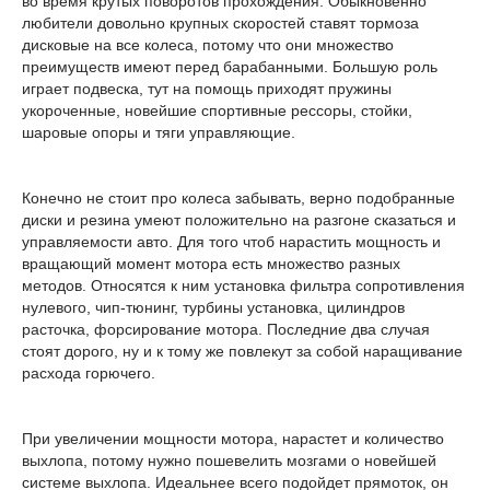
во время крутых поворотов прохождения. Обыкновенно
любители довольно крупных скоростей ставят тормоза
дисковые на все колеса, потому что они множество
преимуществ имеют перед барабанными. Большую роль
играет подвеска, тут на помощь приходят пружины
укороченные, новейшие спортивные рессоры, стойки,
шаровые опоры и тяги управляющие.
Конечно не стоит про колеса забывать, верно подобранные
диски и резина умеют положительно на разгоне сказаться и
управляемости авто. Для того чтоб нарастить мощность и
вращающий момент мотора есть множество разных
методов. Относятся к ним установка фильтра сопротивления
нулевого, чип-тюнинг, турбины установка, цилиндров
расточка, форсирование мотора. Последние два случая
стоят дорого, ну и к тому же повлекут за собой наращивание
расхода горючего.
При увеличении мощности мотора, нарастет и количество
выхлопа, потому нужно пошевелить мозгами о новейшей
системе выхлопа. Идеальнее всего подойдет прямоток, он