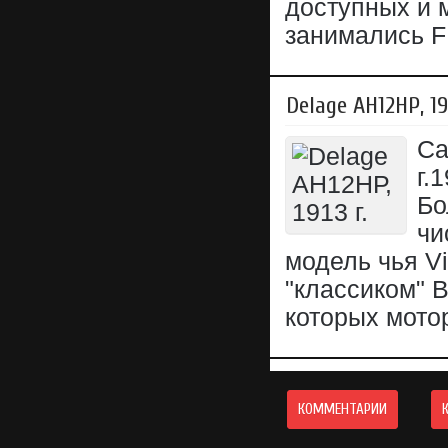
доступных и 
занимались F
Delage АН12НР, 19
Са
г.
Бо
чи
модель чья Vi
"классиком" B
которых мотор
КОММЕНТАРИИ