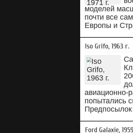
во
моделей масш
почти все са
Европы и Стр
Iso Grifo, 1963 г.
Са
Кл
20
до
авиационно-р
попытались с
Предпосылок 
Ford Galaxie, 1959