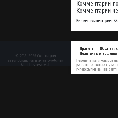
Комментарии по
Комментарии чер
Виджет комментариев ВК
Правила
Обратная с
Политика в отношении 
АвтоЖурнал
© 2018-2026 Советы для
автомобилистов и их автомобилей
Перепечатка и копирован
All rights reserved.
разрешена только с указ
гиперссылки на наш сайт!