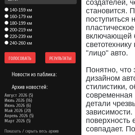
создателей, 
становится. 
140-159 км
160-179 км
поступиться 
180-199 км
пластическое
200-219 км
включающей б
220-239 км
240-260 км
светотехнику
"лицо" авто.
ГОЛОСОВАТЬ
РЕЗУЛЬТАТЫ
Понятно, что
Новости из паблика:
дизайном авт
стилистики, 
Архив новостей:
современная 
Август 2026 (5)
Июль 2026 (16)
детали чрезв
Июнь 2026 (6)
зависимости.
Май 2026 (20)
Апрель 2026 (5)
поверхность 
Март 2026 (5)
совпадает. По
Показать / скрыть весь архив