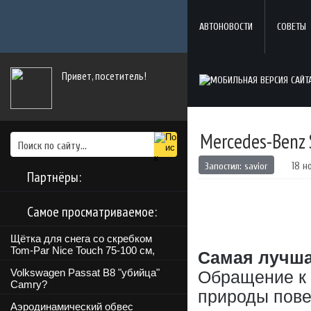
АВТОНОВОСТИ
СОВЕТЫ
Привет, посетитель!
Mercedes-Benz 
Запостил:
savior
18 н
Партнёры:
Самое просматриваемое:
Щётка для снега со скребком
Tom-Par Nice Touch 75-100 см,
Самая лучша
Volkswagen Passat B8 "убийца"
Обращение к 
Camry?
природы пове
Аэродинамический обвес