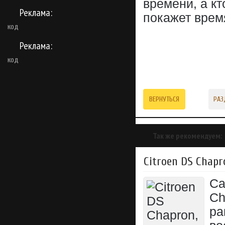
времени, а к
Реклама:
покажет врем
код
Реклама:
код
ВЕРНУТЬСЯ
РАЗ
Так же рекомендуем:
Citroen DS Chapro
Са
Ch
ра