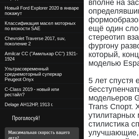
вполне на зас
Новый Ford Explorer 2020 в январе
определявшим
покажут
формообразов
Классификация масел моторных
ещё один сло
по вязкости SAE
стереотип вз
Chevrolet Traverse 2017, suv,
поколение 2
фургону разво
который, кон
Amilcar CC ("Амилькар СС") 1921-
1924
моделью Espa
Ультрасовременный
среднемоторный суперкар
5 лет спустя
Peugeot Onyx
бесступенчат
C-Class 2019 - новый или
рестайл?
модельеров G
Delage АН12НР, 1913 г.
Trans Спорт.
утилитарных 
Проголосуй!
стилистика с
улучшающие, 
Максимальная скорость вашего
авто?