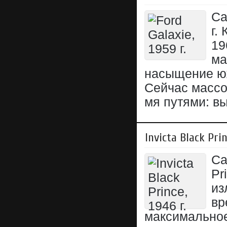
Са
г.
19
ма
насыщение юж
Сейчас массо
мя путями: в
Invicta Black Prin
Са
Pr
из
вр
максимальное