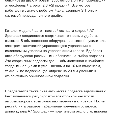
бензиновый двухлитровый турбомотор 2.0 TFSI, сменивший
атмосферный агрегат 2.8 FSI прежний. Все моторы
работают в связке с роботом 7-диапазонным S Tronic и
системой привода полного quattro.
Каталог моделей авто - настройках части ходовой A7
Sportback соединяются спортивная точность и удобство
высокое. В обыкновенное оборудование включён усилитель
электромеханический управляющего управления с
изменяемым усилием на управляющем колесе. Вдобавок
авто оборудован различными обликами на выбор подвесок.
Это спортивных подвески две — обыкновенная с наиболее
твёрдыми опциями и уменьшенным на 10 мм клиренсом,
также S line подвеска, где клиренс на 20 мм уменьшен
относительно обыкновенной подвески.
Предлагается также пневматическая подвеска адаптивная с
бесступенчатой регулировкой электронной жёсткости
амортизаторов с возможностью перемены клиренса. После
рестайлинга размеры габаритные прежними остаются:
длина кузова A7 Sportback — практически около 5 м, ширина