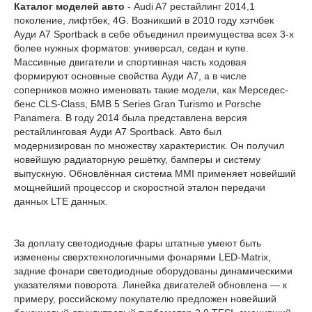
Каталог моделей авто
- Audi A7 рестайлинг 2014,1
поколение, лифтбек, 4G. Возникший в 2010 году хэтчбек
Ауди A7 Sportback в себе объединил преимущества всех 3-х
более нужных форматов: универсал, седан и купе.
Массивные двигатели и спортивная часть ходовая
формируют основные свойства Ауди A7, а в числе
соперников можно именовать такие модели, как Мерседес-
бенс CLS-Class, БМВ 5 Series Gran Turismo и Porsche
Panamera. В году 2014 была представлена версия
рестайлинговая Ауди A7 Sportback. Авто был
модернизирован по множеству характеристик. Он получил
новейшую радиаторную решётку, бамперы и систему
выпускную. Обновлённая система MMI применяет новейший
мощнейший процессор и скоростной эталон передачи
данных LTE данных.
За доплату светодиодные фары штатные умеют быть
изменены сверхтехнологичными фонарями LED-Matrix,
задние фонари светодиодные оборудованы динамическими
указателями поворота. Линейка двигателей обновлена — к
примеру, российскому покупателю предложен новейший