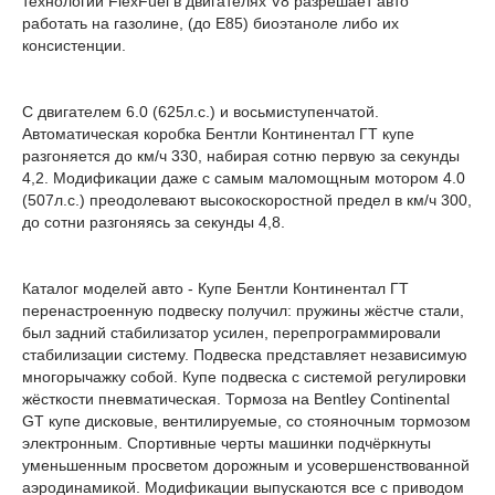
технологии FlexFuel в двигателях V8 разрешает авто
работать на газолине, (до Е85) биоэтаноле либо их
консистенции.
С двигателем 6.0 (625л.с.) и восьмиступенчатой.
Автоматическая коробка Бентли Континентал ГТ купе
разгоняется до км/ч 330, набирая сотню первую за секунды
4,2. Модификации даже с самым маломощным мотором 4.0
(507л.с.) преодолевают высокоскоростной предел в км/ч 300,
до сотни разгоняясь за секунды 4,8.
Каталог моделей авто - Купе Бентли Континентал ГТ
перенастроенную подвеску получил: пружины жёстче стали,
был задний стабилизатор усилен, перепрограммировали
стабилизации систему. Подвеска представляет независимую
многорычажку собой. Купе подвеска с системой регулировки
жёсткости пневматическая. Тормоза на Bentley Continental
GT купе дисковые, вентилируемые, со стояночным тормозом
электронным. Спортивные черты машинки подчёркнуты
уменьшенным просветом дорожным и усовершенствованной
аэродинамикой. Модификации выпускаются все с приводом