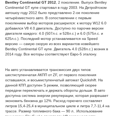
Bentley Continental GT 2012
, 2 поколение. Выпуск Bentley
Continental GT купе стартовал в году 2003. На Детройтском
автошоу году 2012 было представлено 2-ое поколение
четырёхместного авто. В сопоставлении с первым
поколением выбор моторов расширился: к мотору W12 6.0
добавился V8 4.0 двигатель. Доступно по парочке версии
двигателя каждого: 4.0 (507л.с. и 528л.с.) и 6.0 (575л.с. и
625л.с.). Последний мотор устанавливается на Speed
версию — самую скорую из всех вариантов новейшего
Bentley Continental GT купе. Двигатель 4.0 (528л.с.) возник в
2014 году. Все моторы соответствуют Евро-5 эталону.
На авто устанавливается трансмиссия двух типов:
шестиступенчатая АКПП от ZF, от первого поколения
оставшаяся, и восьмиступенчатый автомат Quickshift. На
данной КПП доступен S режим, позволяющий скорее
передачи переключать и держать обороты дольше. В авто
доступна система энергии рекуперации, которая разрешает
экономить бензина до 12%. Расход горючего составляет
литров 15,4-25,4 в муниципальном цикле и литра 7,7-11,4 на
трассе. Размер топливного бака — 90 л.. Использование