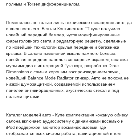
полным и Torsen дифференциалом.
Поменялось не только лишь техническое оснащение авто, да
и внешность его. Бентли Континентал ГТ купе получило
новейший передний бампер, чуток модифицированные
фары головного света и радиаторную решетку, сделанные
по новейшей технологии крылья передние и багажника
крышка. В салоне изменений вышло намного больше:
новейшая передняя панель с сенсорным экраном, система
мультимедиа с интеграцией Гугл карт, разработка Dirac
Dimensions с самым хорошим воспроизведением звука,
новейший Balance Mode Radiator спикер. Авто не похожа не
низкой шумозащитной, создаваемой использованием
панелей антивибрационных, акустических стёкол и под
полыми щитами.
Каталог моделей авто - Купе комплектация кожаную обивку
салона включает, аудиосистему с динамиками восемью и
iPod поддержкой, монитор восьмидюймовый, где
отображается всех систем работа, навигационной в том