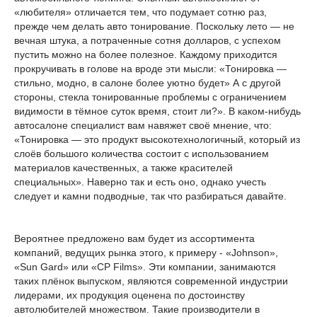
«любителя» отличается тем, что подумает сотню раз,
прежде чем делать авто тонирование. Поскольку лето — не
вечная штука, а потраченные сотня долларов, с успехом
пустить можно на более полезное. Каждому приходится
прокручивать в голове на вроде эти мысли: «Тонировка —
стильно, модно, в салоне более уютно будет» А с другой
стороны, стекла тонированные проблемы с ограничением
видимости в тёмное суток время, стоит ли?». В каком-нибудь
автосалоне специалист вам навяжет своё мнение, что:
«Тонировка — это продукт высокотехнологичный, который из
слоёв большого количества состоит с использованием
материалов качественных, а также красителей
специальных». Наверно так и есть оно, однако учесть
следует и камни подводные, так что разбираться давайте.
Вероятнее предложено вам будет из ассортимента
компаний, ведущих рынка этого, к примеру - «Johnson»,
«Sun Gard» или «CP Films». Эти компании, занимаются
таких плёнок выпуском, являются современной индустрии
лидерами, их продукция оценена по достоинству
автолюбителей множеством. Такие производители в