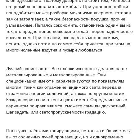
клея адгезивного. Поэтому доверять не стоит тем, кто просит
на целый день оставить автомобиль. При установке плёнки
понадобиться может разборка механизма дверного, которая
замки затрагивает, а также безопасности подушки, прочие
узлы важные. Пытаясь сэкономить, становитесь одним вы из
тех, кто предпочтение дешевизне отдаёт, перед надёжностью
и качеством. При желании, все сделать можно самому,
пенять, однако потом на самого себя придётся, при этом на
многочисленные вздутия и пузыри любоваться.
Лучший тюнинг авто - Все плёнки известные делятся на не
металлизированные и металлизированные. Они
спецификации имеют и характеризуются по показателям
многим, таким как отражение, видимого света передача,
отражение энергии солнечной, а также по другим многим.
Каждая серия свои оттенки цвета имеет. Определившись с
вариантом понравившимся, сможете сами вы дискретный
шаг задать, или светопропускаемости градацию.
Пользуясь плёнками тонирующими, не только избавляетесь
вы от солнечных лучей пронзающих, но и одновременно