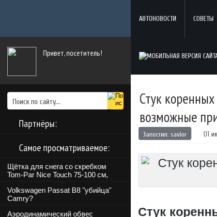
АВТОНОВОСТИ
СОВЕТЫ
Привет, посетитель!
Стук коренных 
возможные пр
Партнёры:
Запостил:
savior
01 и
Самое просматриваемое:
Щётка для снега со скребком
Tom-Par Nice Touch 75-100 см,
Volkswagen Passat B8 "убийца"
Camry?
Стук коренн
Аэродинамический обвес