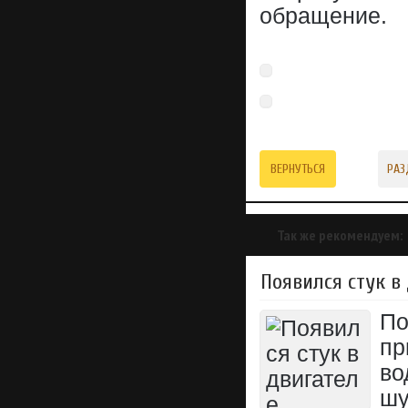
обращение.
ВЕРНУТЬСЯ
РАЗ
Так же рекомендуем:
Появился стук в
По
пр
во
шу