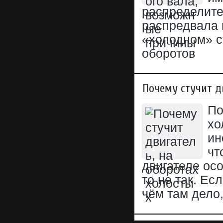
распределите
распредвала 
«холодном» с
оборотов
Почему стучит д
По
хо
ин
чт
двигателе осо
то не так. Ес
чём там дело,