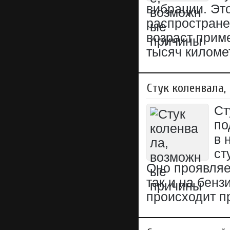
вибрации. Эт
распростране
возраст приме
тысяч киломе
Стук коленвала
Ст
по
в 
ст
Оно проявляе
так и на бенз
происходит п