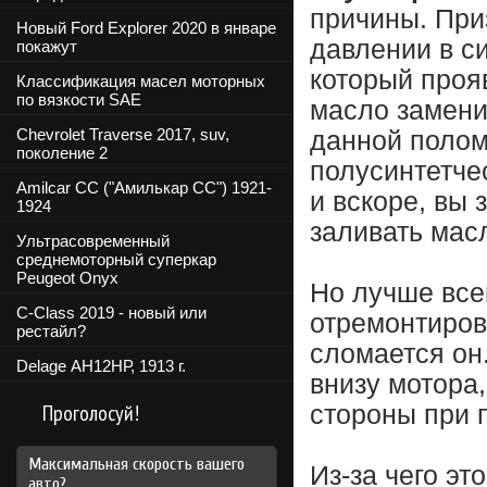
причины. При
Новый Ford Explorer 2020 в январе
давлении в си
покажут
который проя
Классификация масел моторных
по вязкости SAE
масло замени
Chevrolet Traverse 2017, suv,
данной полом
поколение 2
полусинтетче
Amilcar CC ("Амилькар СС") 1921-
и вскоре, вы 
1924
заливать масл
Ультрасовременный
среднемоторный суперкар
Peugeot Onyx
Но лучше все
C-Class 2019 - новый или
отремонтиров
рестайл?
сломается он.
Delage АН12НР, 1913 г.
внизу мотора,
Проголосуй!
стороны при 
Максимальная скорость вашего
Из-за чего эт
авто?