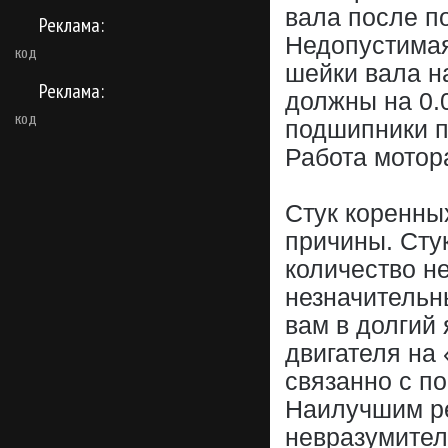
вала после п
Реклама:
Недопустимая
код
шейки вала н
Реклама:
должны на 0.0
код
подшипники п
Работа мотор
Стук коренны
причины. Сту
количество не
незначительны
вам в долгий 
двигателя на 
связанно с по
Наилучшим р
невразумител