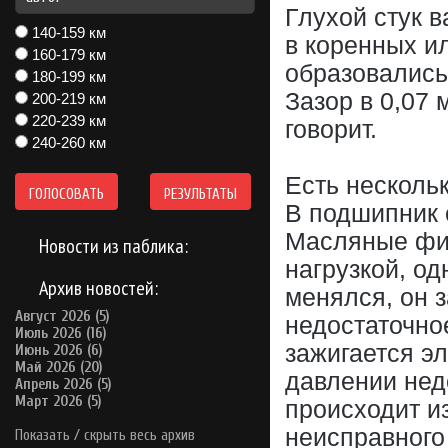
Глухой стук в
140-159 км
в коренных и
160-179 км
образовались
180-199 км
Зазор в 0,07
200-219 км
220-239 км
говорит.
240-260 км
Есть несколь
ГОЛОСОВАТЬ
РЕЗУЛЬТАТЫ
В подшипник 
Масляные фил
Новости из паблика:
нагрузкой, од
Архив новостей:
менялся, он 
Август 2026 (5)
недостаточно
Июль 2026 (16)
зажигается э
Июнь 2026 (6)
Май 2026 (20)
давлении нед
Апрель 2026 (5)
Март 2026 (5)
происходит и
неисправного
Показать / скрыть весь архив