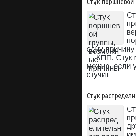
Стук поршневой
Ст
пр
ве
по
одну причину 
— КПП. Стук 
можно, если у
стучит
Стук распредел
Ст
пр
др
им