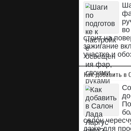
Ша
фа
ру
во
стоит на пов
зажигание вк
участке и обо
Как добавить в 
Со
до
По
бо
салон чересч
даже для про