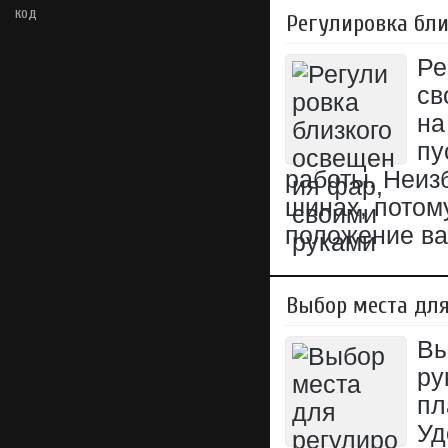
код
Регулировка бли
Ре
св
на
пу
работы. Неиз
шинах, потому
положение ва
Выбор места для
Вы
ру
пл
Уд