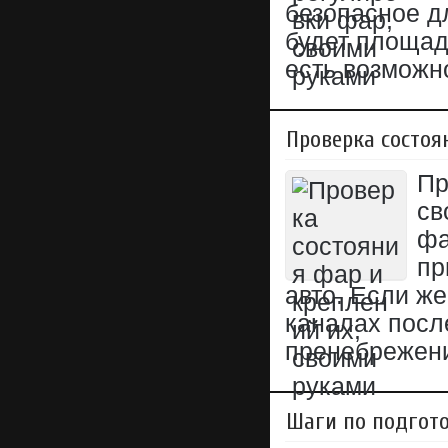
безопасное д
будет площад
есть возможн
Проверка состоя
Пр
св
фа
пр
авто. Если же
каналах посл
пренебрежени
Шаги по подгото