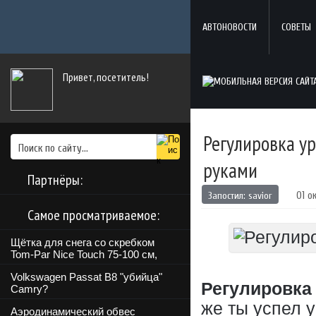
АВТОНОВОСТИ
СОВЕТЫ
Привет, посетитель!
Регулировка ур
руками
Партнёры:
Запостил:
savior
01 о
Самое просматриваемое:
Щётка для снега со скребком
Tom-Par Nice Touch 75-100 см,
Volkswagen Passat B8 "убийца"
Регулировка
Camry?
же ты успел у
Аэродинамический обвес