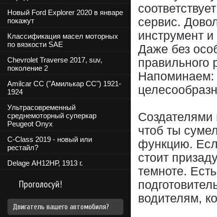
соответствуе
Новый Ford Explorer 2020 в январе
сервис. Дово
покажут
инструмент и
Классификация масел моторных
по вязкости SAE
Даже без осо
Chevrolet Traverse 2017, suv,
правильного 
поколение 2
Напоминаем: 
Amilcar CC ("Амилькар СС") 1921-
целесообразн
1924
Ультрасовременный
Создателями 
среднемоторный суперкар
Peugeot Onyx
чтоб ты суме
C-Class 2019 - новый или
функцию. Есл
рестайл?
стоит призаду
Delage АН12НР, 1913 г.
темноте. Есть
Проголосуй!
подготовител
водителям, к
Двигатель вашего автомобиля?