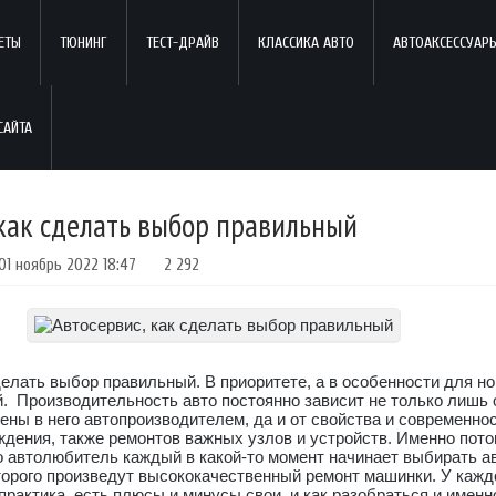
ЕТЫ
ТЮНИНГ
ТЕСТ-ДРАЙВ
КЛАССИКА АВТО
АВТОАКСЕССУАР
 как сделать выбор правильный
01 ноябрь 2022 18:47
2 292
сделать выбор правильный. В приоритете, а в особенности для но
 Производительность авто постоянно зависит не только лишь о
ны в него автопроизводителем, да и от свойства и современно
дения, также ремонтов важных узлов и устройств. Именно пото
о автолюбитель каждый в какой-то момент начинает выбирать а
орого произведут высококачественный ремонт машинки. У каждо
практика, есть плюсы и минусы свои, и как разобраться и именн