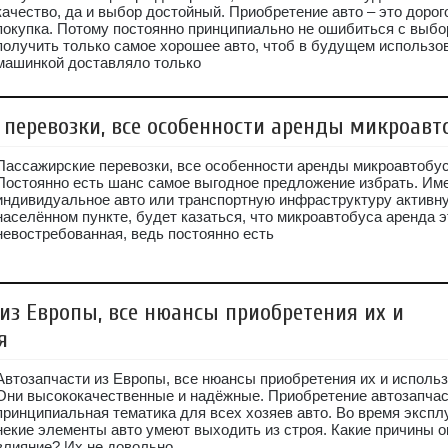
качество, да и выбор достойный. Приобретение авто – это доро
покупка. Потому постоянно принципиально не ошибиться с выбо
получить только самое хорошее авто, чтоб в будущем использо
машинкой доставляло только
 перевозки, все особенности аренды микроавт
Пассажирские перевозки, все особенности аренды микроавтобус
Постоянно есть шанс самое выгодное предложение избрать. Им
индивидуальное авто или транспортную инфраструктуру активн
населённом пункте, будет казаться, что микроавтобуса аренда э
невостребованная, ведь постоянно есть
из Европы, все нюансы приобретения их и
я
Автозапчасти из Европы, все нюансы приобретения их и использ
Они высококачественные и надёжные. Приобретение автозапчас
принципиальная тематика для всех хозяев авто. Во время экспл
некие элементы авто умеют выходить из строя. Какие причины 
влияние? Их не довольно