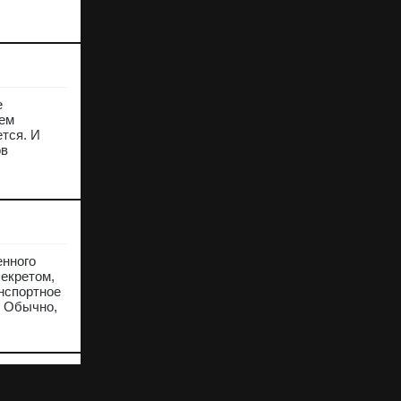
е
ием
тся. И
ов
енного
секретом,
анспортное
. Обычно,