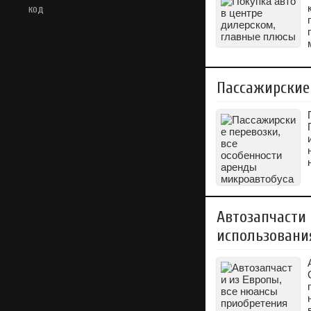
код
Пассажирские
Автозапчасти 
использовани