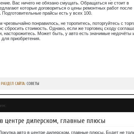
ение. Вас ничего не обязано смущать. Обращаться не стоит в
редлагают которые договориться о цены ремонтных работ после
 Подготовительные прайсы есть у всех 100.
м чрезвычайно понравилось, не торопитесь, поторгуйтесь с торг
с сбросить стоимость. Однако, если же торговец сходу соглаш
, насторожитесь. Может быть, у авто есть значимые недочёты и
 для приобретения.
РАЗДЕЛ САЙТА:
СОВЕТЫ
ем:
 в центре дилерском, главные плюсы
Покупка авто в центре дилерском, главные плюсы. Будет не тол