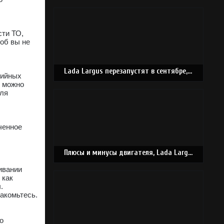
сти ТО,
об вы не
Lada Largus перезапустят в сентябре, на территории России
тийных
к можно
для
ченное
Плюсы и минусы двигателя, Lada Largus
ивании
 как
.
акомьтесь.
о