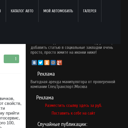
Ы
КАТАЛОГ АВТО
МОЙ АВТОМОБИЛЬ
ГАЛЕРЕЯ
Поделись с друзьями!
Понравился опубликованный материал? Почему
бы вам не поделится ним со своими друзьями,
добавить статью в социальные закладки очень
просто, просто жмите на иконки ниже!
1
Реклама
Выгодная
аренда манипулятора
от проверенной
компании СпецТранспорт.Москва
Реклама
вичков,
т свойств,
Разместить ссылку здесь за
руб.
сти
му прийти
Поставить к себе на сайт
втосервис,
го 100,
Случайные публикации:
о