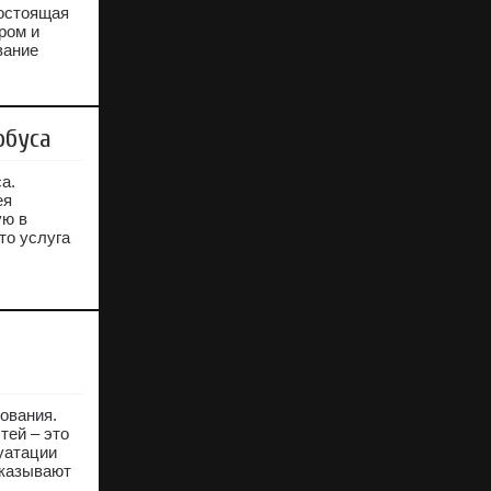
гостоящая
ром и
вание
обуса
а.
ея
ую в
то услуга
ования.
тей – это
уатации
оказывают