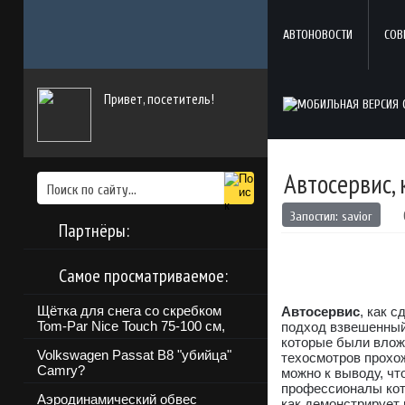
АВТОНОВОСТИ
СОВ
Привет, посетитель!
Автосервис,
Запостил:
savior
Партнёры:
Самое просматриваемое:
Щётка для снега со скребком
Автосервис
, как 
Tom-Par Nice Touch 75-100 см,
подход взвешенный.
которые были вложе
Volkswagen Passat B8 "убийца"
техосмотров прохож
Camry?
можно к выводу, чт
профессионалы кот
Аэродинамический обвес
как демонстрирует 