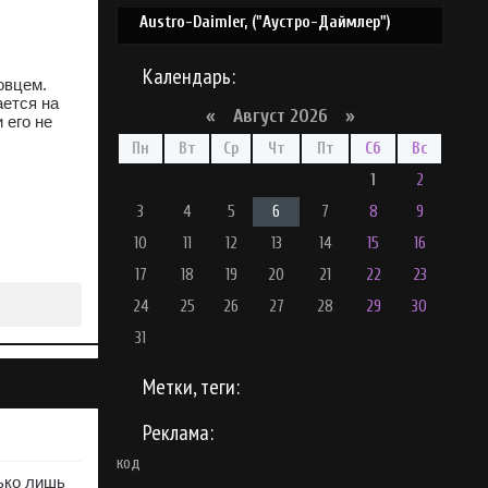
Austro-Daimler, ("Аустро-Даймлер")
Календарь:
овцем.
ается на
«
Август 2026 »
 его не
Пн
Вт
Ср
Чт
Пт
Сб
Вс
1
2
3
4
5
6
7
8
9
10
11
12
13
14
15
16
17
18
19
20
21
22
23
24
25
26
27
28
29
30
31
Метки, теги:
Реклама:
код
ько лишь