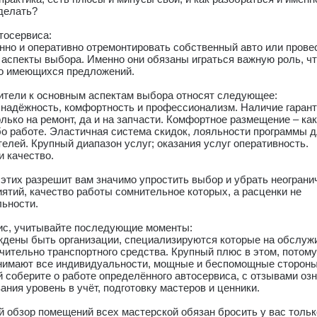
делать?
тосервиса:
енно и оперативно отремонтировать собственный авто или прове
 аспекты выбора. Именно они обязаны играться важную роль, чт
во имеющихся предложений.
ители к основным аспектам выбора относят следующее:
, надёжность, комфортность и профессионализм. Наличие гаран
олько на ремонт, да и на запчасти. Комфортное размещение – ка
о работе. Эластичная система скидок, лояльности программы 
елей. Крупный диапазон услуг; оказания услуг оперативность.
 качество.
этих разрешит вам значимо упростить выбор и убрать неограни
ятий, качество работы сомнительное которых, а расценки не
льности.
ис, учитывайте последующие моменты:
ждены быть организации, специализируются которые на обслуж
ительно транспортного средства. Крупный плюс в этом, потому
имают все индивидуальности, мощные и беспомощные стороны
соберите о работе определённого автосервиса, с отзывами озн
ния уровень в учёт, подготовку мастеров и ценники.
 обзор помещений всех мастерской обязан бросить у вас тольк