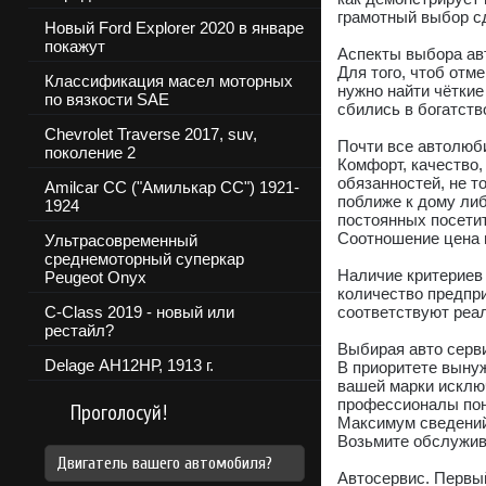
грамотный выбор с
Новый Ford Explorer 2020 в январе
покажут
Аспекты выбора ав
Для того, чтоб отм
Классификация масел моторных
нужно найти чёткие
по вязкости SAE
сбились в богатст
Chevrolet Traverse 2017, suv,
Почти все автолюб
поколение 2
Комфорт, качество
обязанностей, не т
Amilcar CC ("Амилькар СС") 1921-
поближе к дому либ
1924
постоянных посетит
Соотношение цена и
Ультрасовременный
среднемоторный суперкар
Наличие критериев 
Peugeot Onyx
количество предпри
C-Class 2019 - новый или
соответствуют реа
рестайл?
Выбирая авто серв
Delage АН12НР, 1913 г.
В приоритете выну
вашей марки исключ
профессионалы пон
Проголосуй!
Максимум сведений 
Возьмите обслужива
Двигатель вашего автомобиля?
Автосервис. Первый