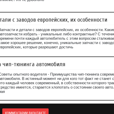
тали с заводов европейских, их особенности
Запчасти и детали с заводов европейских, их особенности. Каки
автозапчасти избрать - уникальные либо контрактные? С течен
времени почти каждый автолюбитель с этим вопросом сталкивае
самое хорошее решение, конечно, уникальные запчасти с завод
европейских, которые разрешают достичь
 чип-тюнинга автомобиля
Советы опытного водителя - Преимущества чип-тюнинга соврем
автомобиля. В истинный момент ни для кого тот факт не станет 
что каждый человек современный, в собственности которого тр
средство имеется, старается хлопотать о состоянии своего авто
мая
КОММЕНТАРИИ ВКОНТАКТЕ