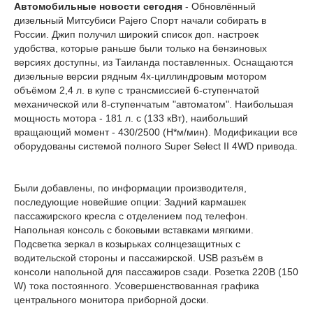
Автомобильные новости сегодня
- Обновлённый
дизельный Митсубиси Pajero Спорт начали собирать в
России. Джип получил широкий список доп. настроек
удобства, которые раньше были только на бензиновых
версиях доступны, из Таиланда поставленных. Оснащаются
дизельные версии рядным 4х-циллиндровым мотором
объёмом 2,4 л. в купе с трансмиссией 6-ступенчатой
механической или 8-ступенчатым "автоматом". Наибольшая
мощность мотора - 181 л. с (133 кВт), наибольший
вращающий момент - 430/2500 (Н*м/мин). Модификации все
оборудованы системой полного Super Select II 4WD привода.
Были добавлены, по информации производителя,
последующие новейшие опции: Задний кармашек
пассажирского кресла с отделением под телефон.
Напольная консоль с боковыми вставками мягкими.
Подсветка зеркал в козырьках солнцезащитных с
водительской стороны и пассажирской. USB разъём в
консоли напольной для пассажиров сзади. Розетка 220В (150
W) тока постоянного. Усовершенствованная графика
центрального монитора приборной доски.