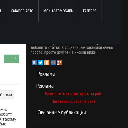
Ы
КАТАЛОГ АВТО
МОЙ АВТОМОБИЛЬ
ГАЛЕРЕЯ
Поделись с друзьями!
Понравился опубликованный материал? Почему
бы вам не поделится ним со своими друзьями,
добавить статью в социальные закладки очень
просто, просто жмите на иконки ниже!
1
Реклама
Реклама
Разместить ссылку здесь за
руб.
Поставить к себе на сайт
ами.
Случайные публикации:
робот»
К такому
ёме