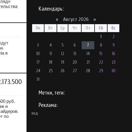
гляд»
тельства
Календарь:
«
Август 2026 »
Пн
Вт
Ср
Чт
Пт
Сб
Вс
1
2
удут
3
4
5
6
7
8
9
и.
ta в
10
11
12
13
14
15
16
17
18
19
20
21
22
23
24
25
26
27
28
29
30
31
.173.500
Метки, теги:
500 руб.
Реклама:
аж и
сайдеров.
код
т по