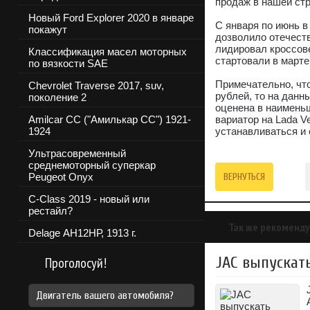
продаж в нашей стр
Новый Ford Explorer 2020 в январе
С января по июнь в
покажут
дозволило отечеств
лидировал кроссове
Классификация масел моторных
стартовали в марте
по вязкости SAE
Примечательно, что
Chevrolet Traverse 2017, suv,
рублей, то на дан
поколение 2
оценена в наименьш
Amilcar CC ("Амилькар СС") 1921-
вариатор на Lada V
1924
устанавливаться и 
Ультрасовременный
среднемоторный суперкар
Peugeot Onyx
ВЕРНУТЬСЯ
C-Class 2019 - новый или
рестайл?
Так же рекоменду
Delage АН12НР, 1913 г.
JAC выпускать
Проголосуй!
Двигатель вашего автомобиля?