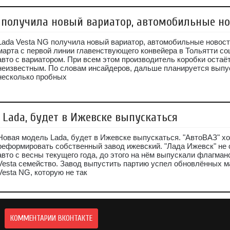
G получила новый вариатор, автомобильные но
Lada Vesta NG получила новый вариатор, автомобильные новост
марта с первой линии главенствующего конвейера в Тольятти с
авто с вариатором. При всем этом производитель коробки остаё
неизвестным. По словам инсайдеров, дальше планируется выпу
несколько пробных
 Lada, будет в Ижевске выпускаться
Новая модель Lada, будет в Ижевске выпускаться. "АвтоВАЗ" х
реформировать собственный завод ижевский. "Лада Ижевск" не 
авто с весны текущего года, до этого на нём выпускали флагман
Vesta семейство. Завод выпустить партию успел обновлённых 
Vesta NG, которую не так
КОММЕНТАРИИ ВКОНТАКТЕ