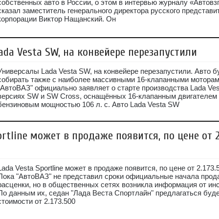
собственных авто в России, о этом в интервью журналу «Автовз
сказал заместитель генерального директора русского представи
корпорации Виктор Нащанский. Он
da Vesta SW, на конвейере перезапустили
Универсалы Lada Vesta SW, на конвейере перезапустили. Авто б
собирать также с наиболее массивными 16-клапанными моторам
"АвтоВАЗ" официально заявляет о старте производства Lada Ves
версиях SW и SW Cross, оснащённых 16-клапанным двигателем
бензиновым мощностью 106 л. с. Авто Lada Vesta SW
ortline может в продаже появится, по цене от 2
Lada Vesta Sportline может в продаже появится, по цене от 2.173.
Пока "АвтоВАЗ" не представил сроки официальные начала прод
расценки, но в общественных сетях возникла информация от ин
По данным их, седан "Лада Веста Спортлайн" предлагаться буде
стоимости от 2.173.500