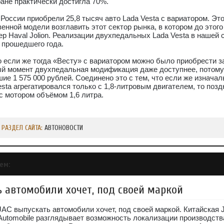
ане практически достигла 70%.
 России приобрели 25,8 тысяч авто Lada Vesta с вариатором. Эт
енной модели возглавить этот сектор рынка, в котором до этого
р Haval Jolion. Реализации двухпедальных Lada Vesta в нашей 
 прошедшего года.
 если же тогда «Весту» с вариатором можно было приобрести за
ный момент двухпедальная модификация даже доступнее, потому
ие 1 575 000 рублей. Соединено это с тем, что если же изначал
esta агрегатировался только с 1,8-литровым двигателем, то поз
с мотором объёмом 1,6 литра.
РАЗДЕЛ САЙТА:
АВТОНОВОСТИ
ем:
 автомобили хочет, под своей маркой
JAC выпускать автомобили хочет, под своей маркой. Китайская
Automobile разглядывает возможность локализации производств