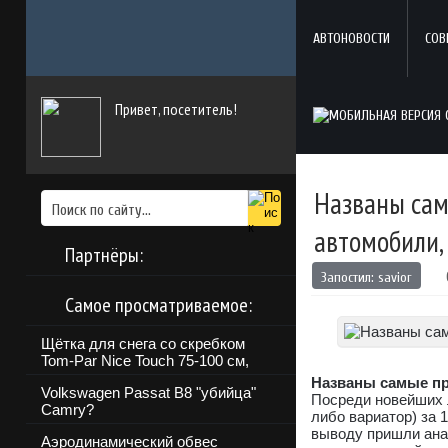
АВТОНОВОСТИ
СОВ
Привет, посетитель!
Названы сам
автомобили,
Партнёры:
Запостил:
savior
Самое просматриваемое:
Щётка для снега со скребком
Tom-Par Nice Touch 75-100 см,
Названы самые п
Volkswagen Passat B8 "убийца"
Посреди новейших 
Camry?
либо вариатор) за 
выводу пришли ана
Аэродинамический обвес