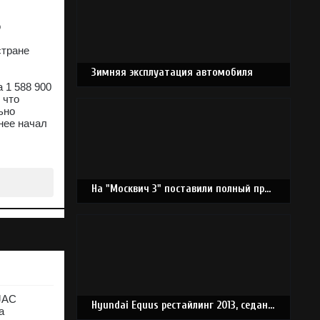
о
стране
Зимняя эксплуатация автомобиля
 1 588 900
 что
ьно
днее начал
На "Москвич 3" поставили полный привод, 800-сильный мотор
 JAC
Hyundai Equus рестайлинг 2013, седан, 2 поколение (06.2013 - 01.2017)
а