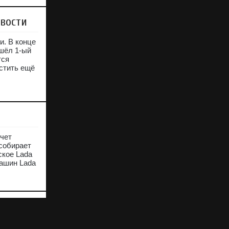
вости
и. В конце
ошёл 1-ый
тся
стить ещё
очет
собирает
ское Lada
машин Lada