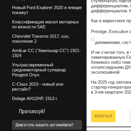
ступенчатого «авто
дифференциалом, п
Новый Ford Explorer 2020 в январе
дифференциалов. М
покажут
Как в маркетинге 
Классификация масел моторных
по вязкости SAE
Prestige, Executive
Chevrolet Traverse 2017, suv,
поколение 2
динамиками, сист
Amilcar CC ("Амилькар СС") 1921-
И не считая того, 
1924
лимитированную Firs
бежевого либо темн
Ультрасовременный
эллипсоидными ДХО
среднемоторный суперкар
эксклюзивной.
Peugeot Onyx
На 2025 год заплан
C-Class 2019 - новый или
стартер-генераторо
рестайл?
в 3-ем квартале 202
Delage АН12НР, 1913 г.
Проголосуй!
ВЕРНУТЬСЯ
Двигатель вашего автомобиля?