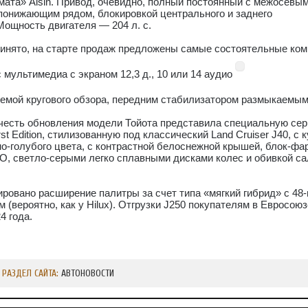
мата» Aisin. Привод, очевидно, полный постоянный с межосевы
онижающим рядом, блокировкой центрального и заднего
ощность двигателя — 204 л. с.
принято, на старте продаж предложены самые состоятельные ко
 с мультимедиа с экраном 12,3 д., 10 или 14 аудио
емой кругового обзора, передним стабилизатором размыкаемым
в честь обновления модели Тойота представила специальную сер
t Edition, стилизованную под классический Land Cruiser J40, с 
о-голубого цвета, с контрастной белоснежной крышей, блок-фа
, светло-серыми легко сплавными дисками колес и обивкой са
ировано расширение палитры за счет типа «мягкий гибрид» с 48
м (вероятно, как у Hilux). Отгрузки J250 покупателям в Евросою
4 года.
РАЗДЕЛ САЙТА:
АВТОНОВОСТИ