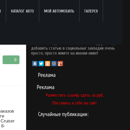
Ы
КАТАЛОГ АВТО
МОЙ АВТОМОБИЛЬ
ГАЛЕРЕЯ
Поделись с друзьями!
Понравился опубликованный материал? Почему
бы вам не поделится ним со своими друзьями,
добавить статью в социальные закладки очень
просто, просто жмите на иконки ниже!
0
Реклама
Реклама
Разместить ссылку здесь за
руб.
Поставить к себе на сайт
заказов
Случайные публикации:
ти
Cruiser
 8-