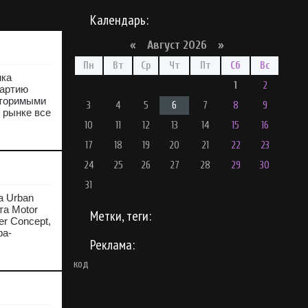
Календарь:
«
Август 2026 »
Пн
Вт
Ср
Чт
Пт
Сб
Вс
нка
1
2
партию
вторимыми
3
4
5
6
7
8
9
 рынке все
10
11
12
13
14
15
16
17
18
19
20
21
22
23
24
25
26
27
28
29
30
31
а Urban
та Motor
Метки, теги:
r Concept,
ра-
Реклама:
код