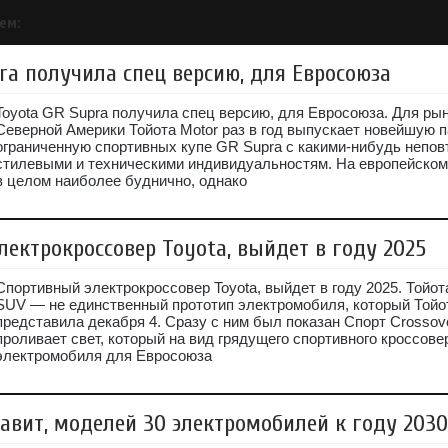
ем:
ra получила спец версию, для Евросоюза
Toyota GR Supra получила спец версию, для Евросоюза. Для ры
Северной Америки Тойота Motor раз в год выпускает новейшую 
ограниченную спортивных купе GR Supra с какими-нибудь непо
стилевыми и техническими индивидуальностям. На европейском
в целом наиболее буднично, однако
ектрокроссовер Toyota, выйдет в году 2025
Спортивный электрокроссовер Toyota, выйдет в году 2025. Тойот
SUV — не единственный прототип электромобиля, который Тойо
представила декабря 4. Сразу с ним был показан Спорт Crossove
проливает свет, который на вид грядущего спортивного кроссове
электромобиля для Евросоюза
авит, моделей 30 электромобилей к году 2030