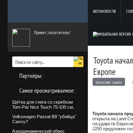
АВТОНОВОСТИ
СОВ
Привет, посетитель!
Toyota начал
Европе
Партнёры:
Запостил:
savior
Самое просматриваемое:
Щётка для снега со скребком
Tom-Par Nice Touch 75-100 см,
Toyota начала пре
Volkswagen Passat B8 "убийца"
открыла на Land Cr
Camry?
государств Евросою
J250 предложен тол
Аэродинамический обвес