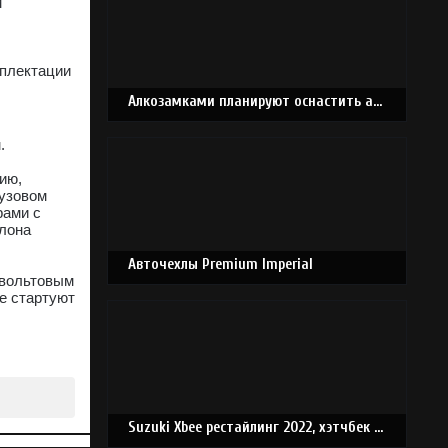
м
мплектации
Алкозамками планируют оснастить автомобили в России
.
ию,
кузовом
рами с
лона
Авточехлы Premium Imperial
-вольтовым
зе стартуют
Suzuki Xbee рестайлинг 2022, хэтчбек 5 дв., 1 поколение, MN71S (07.2022 - н.в.)