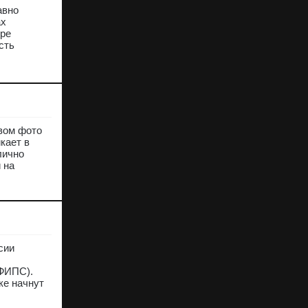
авно
ах
оре
сть
рвом фото
кает в
лично
 на
сии
(ФИПС).
ке начнут