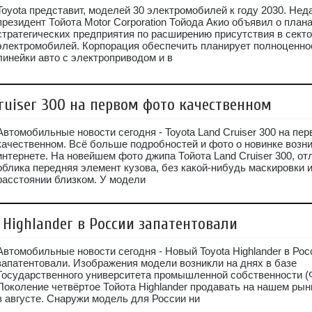
Toyota представит, моделей 30 электромобилей к году 2030. Нед
президент Тойота Motor Corporation Тойода Акио объявил о план
стратегических предприятия по расширению присутствия в сект
электромобилей. Корпорация обеспечить планирует полноценно
линейки авто с электроприводом и в
ruiser 300 на первом фото качественном
Автомобильные новости сегодня - Toyota Land Cruiser 300 на пе
качественном. Всё больше подробностей и фото о новинке возни
интернете. На новейшем фото джипа Тойота Land Cruiser 300, от
облика передняя элемент кузова, без какой-нибудь маскировки и
расстоянии близком. У модели
Highlander в России запатентовали
Автомобильные новости сегодня - Новый Toyota Highlander в Рос
запатентовали. Изображения модели возникли на днях в базе
Государственного университета промышленной собственности 
Поколение четвёртое Тойота Highlander продавать на нашем рын
в августе. Снаружи модель для России ни