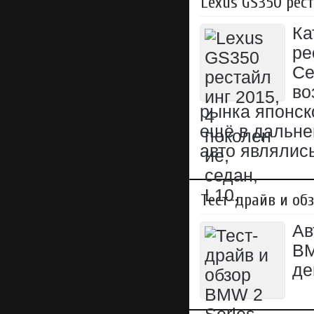
Lexus GS350 рест
Ка
ре
Се
во
рынка японско
ещё в дальне
авто являлис
Тест-драйв и об
Ав
BM
де