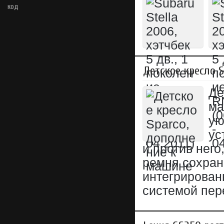
код
Детское кресло 
Де
ма
ую
ус
и против него
ремня сохран
интегрирован
системой пе