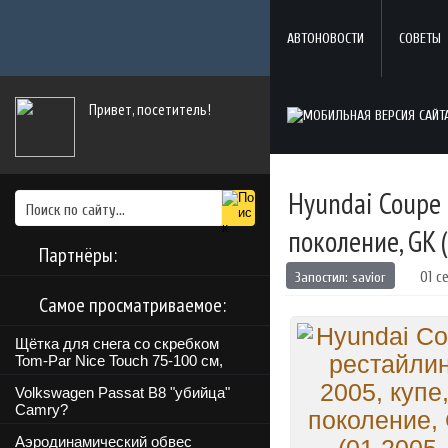
АВТОНОВОСТИ
СОВЕТЫ
Привет, посетитель!
Hyundai Coupe 
поколение, GK (
Партнёры:
Запостил:
savior
01 с
Самое просматриваемое:
Щётка для снега со скребком
Tom-Par Nice Touch 75-100 см,
Volkswagen Passat B8 "убийца"
Camry?
Аэродинамический обвес