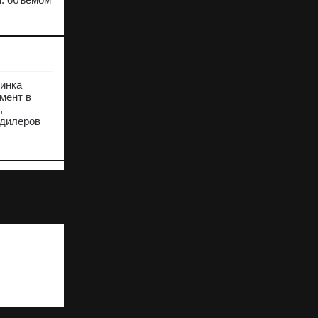
винка
мент в
,
 дилеров