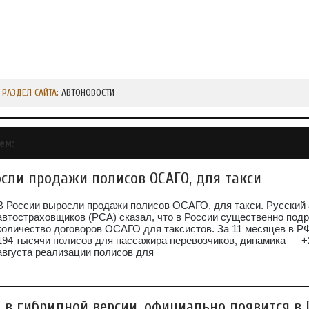
РАЗДЕЛ САЙТА:
АВТОНОВОСТИ
ем:
осли продажи полисов ОСАГО, для такси
В России выросли продажи полисов ОСАГО, для такси. Русский
автостраховщиков (РСА) сказал, что в России существенно под
количество договоров ОСАГО для таксистов. За 11 месяцев в Р
194 тысячи полисов для пассажира перевозчиков, динамика — +
августа реализации полисов для
 в гибридной версии, официально появится в 