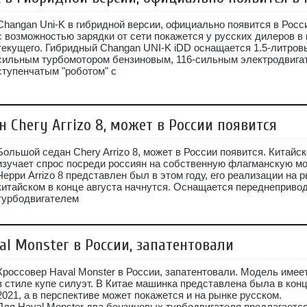
Changan Uni-K в гибридной версии, официально появится в Росс
с возможностью зарядки от сети покажется у русских дилеров в 
текущего. Гибридный Changan UNI-K iDD оснащается 1.5-литров
сильным турбомотором бензиновым, 116-сильным электродвигат
ступенчатым "роботом" с
 Chery Arrizo 8, может в России появится
Большой седан Chery Arrizo 8, может в России появится. Китайс
изучает спрос посреди россиян на собственную флагманскую м
Черри Arrizo 8 представлен был в этом году, его реализации на 
китайском в конце августа начнутся. Оснащается переднеприво
турбодвигателем
al Monster в России, запатентовали
Кроссовер Haval Monster в России, запатентовали. Модель име
в стиле купе силуэт. В Китае машинка представлена была в конц
2021, а в перспективе может покажется и на рынке русском.
Для Haval Monster два бензиновых турбодвигателя предлагаетс