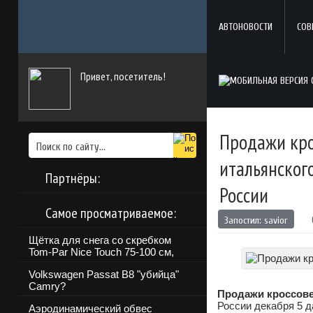
АВТОНОВОСТИ
СОВ
Привет, посетитель!
Продажи кро
итальянског
Партнёры:
России
Самое просматриваемое:
Запостил:
savior
Щётка для снега со скребком
Tom-Par Nice Touch 75-100 см,
Volkswagen Passat B8 "убийца"
Camry?
Продажи кроссове
России декабря 5 
Аэродинамический обвес