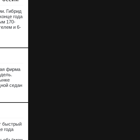
ии. Гибрид
конце года
ым 170-
елем и 6-
кая фирма
одель.
рынке
дной седан
ет быстрый
е года
я: объёмом