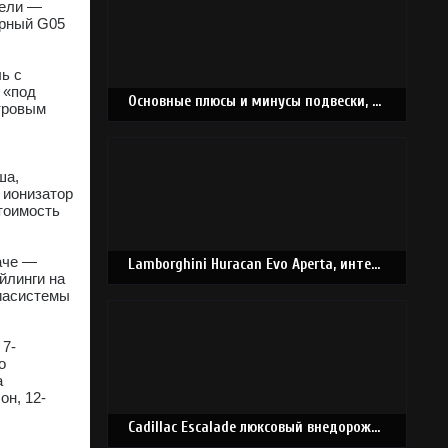
дели —
ерный G05
ь с
 «под
Основные плюсы и минусы подвески, Lada Largus
тровым
ша,
 ионизатор
тоимость
аче —
Lamborghini Huracan Evo Aperta, интересный тюнинг мира
йлинги на
диасистемы
 7-
о
а
он, 12-
Cadillac Escalade люксовый внедорожник