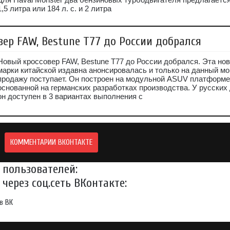
1,5 литра или 184 л. с. и 2 литра
ер FAW, Bestune T77 до России добрался
Новый кроссовер FAW, Bestune T77 до России добрался. Эта но
марки китайской издавна анонсировалась и только на данный мо
продажу поступает. Он построен на модульной ASUV платформе
основанной на германских разработках производства. У русских
он доступен в 3 вариантах выполнения с
КОММЕНТАРИИ ВКОНТАКТЕ
пользователей:
через соц.сеть ВКонтакте:
в ВК