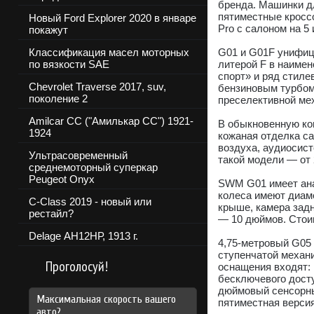
бренда. Машинки д
пятиместные кросс
Новый Ford Explorer 2020 в январе
Pro с салоном на 5 
покажут
Классификация масел моторных
G01 и G01F унифици
по вязкости SAE
литерой F в наиме
спорт» и ряд стил
Chevrolet Traverse 2017, suv,
бензиновым турбомо
поколение 2
преселективной ме
Amilcar CC ("Амилькар СС") 1921-
В обыкновенную ко
1924
кожаная отделка са
воздуха, аудиосист
Ультрасовременный
такой модели — от 
среднемоторный суперкар
Peugeot Onyx
SWM G01 имеет ана
колеса имеют диаме
C-Class 2019 - новый или
крыше, камера зад
рестайл?
— 10 дюймов. Стоим
Delage АН12НР, 1913 г.
4,75-метровый G05 
ступенчатой механ
Проголосуй!
оснащения входят:
бесключевого досту
дюймовый сенсорный
Максимальная скорость вашего
пятиместная версия
авто?