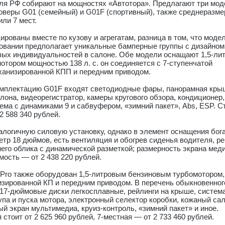
ля РФ собирают на мощностях «Автотора». Предлагают три мо
оверы G01 (семейный) и G01F (спортивный), также среднеразм
или 7 мест.
рованы вместе по кузову и агрегатам, разница в том, что модел
новании предполагает уникальные бамперные группы с дизайном
евых индивидуальностей в салоне. Обе модели оснащают 1,5-ли
тором мощностью 138 л. с. он соединяется с 7-ступенчатой
ханизированной КПП и передним приводом.
мплектацию G01F входят светодиодные фары, панорамная кры
лона, видеорегистратор, камеры кругового обзора, кондиционер,
ема с динамиками 9 и сабвуфером, «зимний пакет», Abs, ESP. С
2 588 340 рублей.
логичную силовую установку, однако в элемент оснащения бог
тр 18 дюймов, есть вентиляция и обогрев сиденья водителя, ре
него облика с динамической разметкой; размерность экрана ме
ость — от 2 438 220 рублей.
Pro также оборудован 1,5-литровым бензиновым турбомотором,
изированной КП и передним приводом. В перечень обыкновенног
 17-дюймовые диски легкосплавные, рейлинги на крыше, систем
па и пуска мотора, электронный селектор коробки, кожаный сал
 экран мультимедиа, круиз-контроль, «зимний пакет» и иное.
 стоит от 2 625 960 рублей, 7-местная — от 2 733 460 рублей.