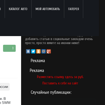
Ы
КАТАЛОГ АВТО
МОЙ АВТОМОБИЛЬ
ГАЛЕРЕЯ
Поделись с друзьями!
Понравился опубликованный материал? Почему
бы вам не поделится ним со своими друзьями,
добавить статью в социальные закладки очень
просто, просто жмите на иконки ниже!
1
Реклама
Реклама
Разместить ссылку здесь за
руб.
Поставить к себе на сайт
Случайные публикации:
и. В
го SWM