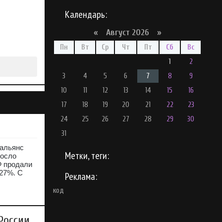
Календарь:
«
Август 2026 »
Пн
Вт
Ср
Чт
Пт
Сб
Вс
1
2
3
4
5
6
7
8
9
10
11
12
13
14
15
16
17
18
19
20
21
22
23
24
25
26
27
28
29
30
31
 альянс
Метки, теги:
росло
Ф продали
27%. С
Реклама:
код
России