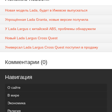
Новая модель Lada, будет в Ижевске выпускаться
Упрощённая Lada Granta, новые версии получила
У Lada Largus с китайской ABS, проблемы обнаружили
Новый Lada Largus Cross Quest
Универсал Lada Largus Cross Quest поступил в продажу
Комментарии (0)
Навигация
О сайте
В мире
Экономика
Религия